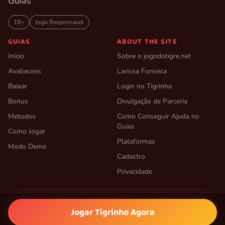
Guias
18+
Jogo Responsavel
GUIAS
ABOUT THE SITE
Inicio
Sobre o jogodotigre.net
Avaliacoes
Larissa Fonseca
Baixar
Login no Tigrinho
Bonus
Divulgação de Parceria
Metodos
Como Conseguir Ajuda no
Guias
Como Jogar
Plataformas
Modo Demo
Cadastro
Privacidade
© 2026 jogodotigre.net — Fortune Tiger e um slot da PG Soft. Conteudo
Jogar Tigrinho Agora
informativo para maiores de 18 anos.
Termos